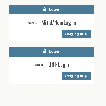
Log-in
MitId/NemLog-in
Vælg log-in
Log-in
UNI•Login
Vælg log-in